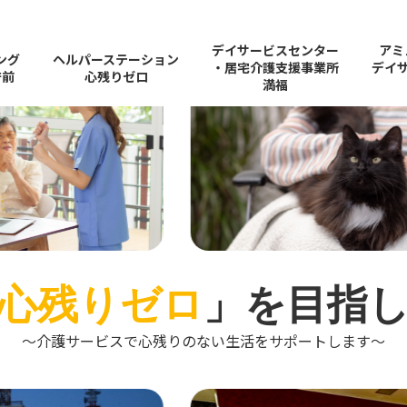
デイサービスセンター
アミ
ング
ヘルパーステーション
・居宅介護支援事業所
デイ
庁前
心残りゼロ
満福
心残りゼロ
」を目指
～介護サービスで心残りのない生活をサポートします～