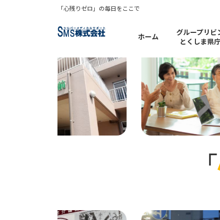
コ
ナ
「心残りゼロ」の毎日をここで
ン
ビ
テ
ゲ
グループリビ
ホーム
ン
ー
とくしま県
ツ
シ
へ
ョ
ス
ン
キ
に
ッ
移
プ
動
「