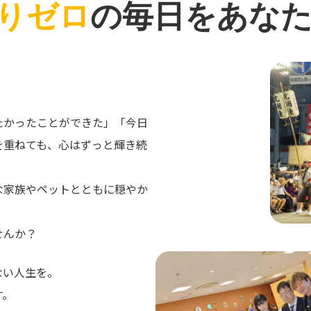
りゼロ
の毎日をあな
たかったことができた」「今日
を重ねても、心はずっと輝き続
な家族やペットとともに穏やか
せんか？
ない人生を。
す。